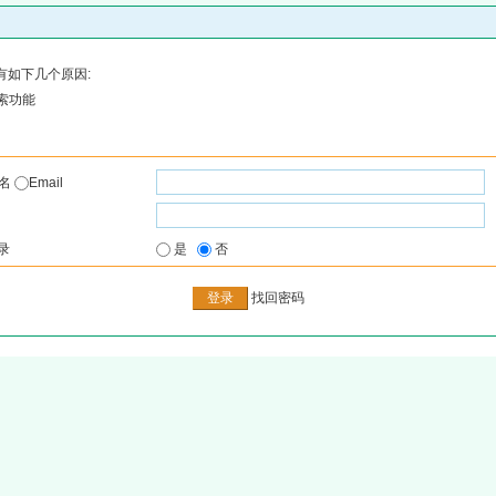
有如下几个原因:
索功能
户名
Email
录
是
否
找回密码